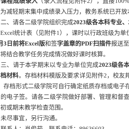
动课程成绩录入
（录入流程见附件2），直接10
。为减轻期末集中成绩录入压力，教务系统已开放
二、请各二级学院组织完成
2023级各本科专业
Excel统计表（见附件1），课时以行政班级为
月3日前将Excel版
和签
字盖章的PDF扫描件
报送至教
处将结合教学任务完成情况做好课时核算。
三、请于本学期末以专业为单位完成
2023级
归档材料
。存档材料模版及要求详见附件2，校友
3。存档形式二级学院可自行确定纸质存档或电子
名的电子签。请各二级学院做好部署、管理和督
期初或期末教学检查范围。
未尽事宜，另行沟通。
联系人：肖俊茹，联系电话：89636603。