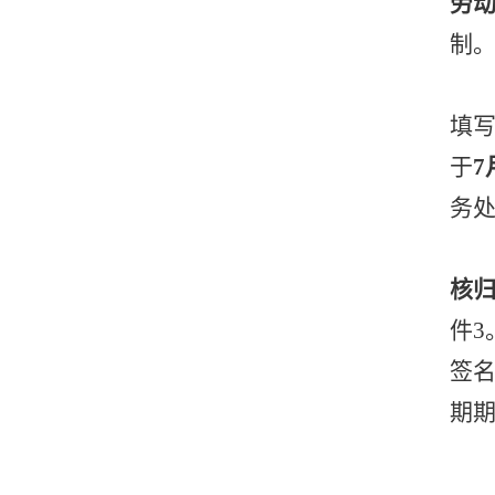
劳
制
填写
于
7
务
核
件
签
期