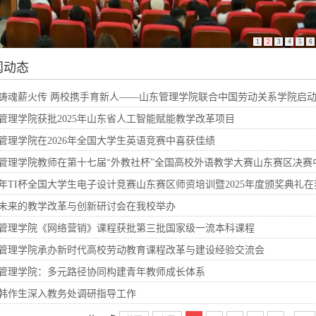
1
2
3
4
5
6
闻动态
铸魂薪火传 两校携手育新人——山东管理学院联合中国劳动关系学院启
管理学院获批2025年山东省人工智能赋能教学改革项目
管理学院在2026年全国大学生英语竞赛中喜获佳绩
管理学院教师在第十七届“外教社杯”全国高校外语教学大赛山东赛区决赛
26年TI杯全国大学生电子设计竞赛山东赛区师资培训暨2025年度颁奖典礼
未来的教学改革与创新研讨会在我校举办
管理学院《网络营销》课程获批第三批国家级一流本科课程
管理学院承办新时代高校劳动教育课程改革与建设经验交流会
管理学院：多元路径协同构建青年教师成长体系
韩作生深入教务处调研指导工作