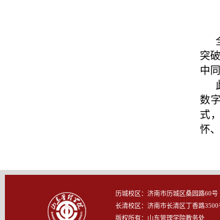
突破
中
数
式
怀
历城校区：济南市历城区桑园路60号
长清校区：济南市长清区丁香路3500
版权所有：山东管理学院教务处